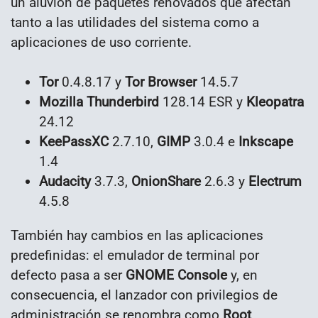
un aluvión de paquetes renovados que afectan
tanto a las utilidades del sistema como a
aplicaciones de uso corriente.
Tor
0.4.8.17 y
Tor Browser
14.5.7
Mozilla Thunderbird
128.14 ESR y
Kleopatra
24.12
KeePassXC
2.7.10,
GIMP
3.0.4 e
Inkscape
1.4
Audacity
3.7.3,
OnionShare
2.6.3 y
Electrum
4.5.8
También hay cambios en las aplicaciones
predefinidas: el emulador de terminal por
defecto pasa a ser
GNOME Console
y, en
consecuencia, el lanzador con privilegios de
administración se renombra como
Root