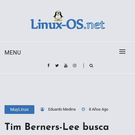
Skip
to
content
Toda la información sobre el sistema operativo
Linux-OS.net
Linux
MENU
Eduardo Medina
8 Años Ago
MuyLinux
Tim Berners-Lee busca