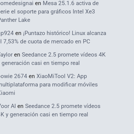
homedesignai
en
Mesa 25.1.6 activa de
erie el soporte para gráficos Intel Xe3
Panther Lake
qp924
en
¡Puntazo histórico! Linux alcanza
el 7,53% de cuota de mercado en PC
aylor
en
Seedance 2.5 promete vídeos 4K
 generación casi en tiempo real
bowie 2674
en
XiaoMiTool V2: App
ultiplataforma para modificar móviles
Xiaomi
oor AI
en
Seedance 2.5 promete vídeos
K y generación casi en tiempo real