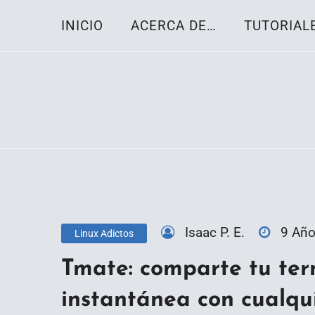
Skip
INICIO
ACERCA DE…
TUTORIAL
to
content
Toda la información sobre el sistema oper
Linux-OS.net
Isaac P. E.
9 Añ
Linux Adictos
Tmate: comparte tu ter
instantánea con cualqu