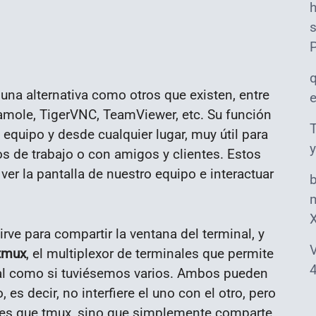
s
una alternativa como otros que existen, entre
amole, TigerVNC, TeamViewer, etc. Su función
T
 equipo y desde cualquier lugar, muy útil para
y
s de trabajo o con amigos y clientes. Estos
er la pantalla de nuestro equipo e interactuar
m
sirve para compartir la ventana del terminal, y
V
 tmux
, el multiplexor de terminales que permite
4
nal como si tuviésemos varios. Ambos pueden
s decir, no interfiere el uno con el otro, pero
nes que tmux, sino que simplemente comparte