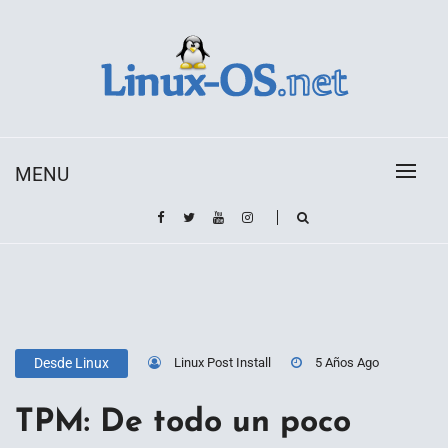
Skip
to
content
Toda la información sobre el sistema operativo
Linux-OS.net
Linux
MENU
Linux Post Install
5 Años Ago
Desde Linux
TPM: De todo un poco