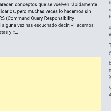
parecen conceptos que se vuelven rápidamente
s
licarlos, pero muchas veces lo hacemos sin
QRS (Command Query Responsibility
i alguna vez has escuchado decir: «Hacemos
tas y «…
T
y
m
V
4