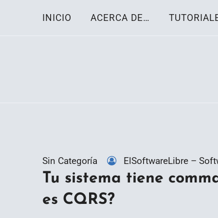
Skip
INICIO
ACERCA DE…
TUTORIAL
to
content
Toda la información sobre el sistema oper
Linux-OS.net
Sin Categoría
ElSoftwareLibre – Soft
Tu sistema tiene comma
es CQRS?