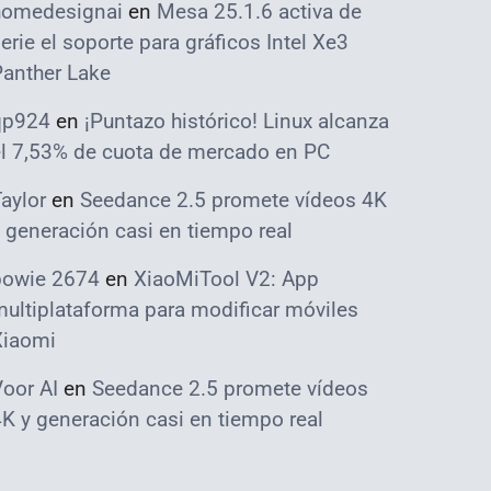
homedesignai
en
Mesa 25.1.6 activa de
erie el soporte para gráficos Intel Xe3
Panther Lake
qp924
en
¡Puntazo histórico! Linux alcanza
el 7,53% de cuota de mercado en PC
aylor
en
Seedance 2.5 promete vídeos 4K
 generación casi en tiempo real
bowie 2674
en
XiaoMiTool V2: App
ultiplataforma para modificar móviles
Xiaomi
oor AI
en
Seedance 2.5 promete vídeos
K y generación casi en tiempo real