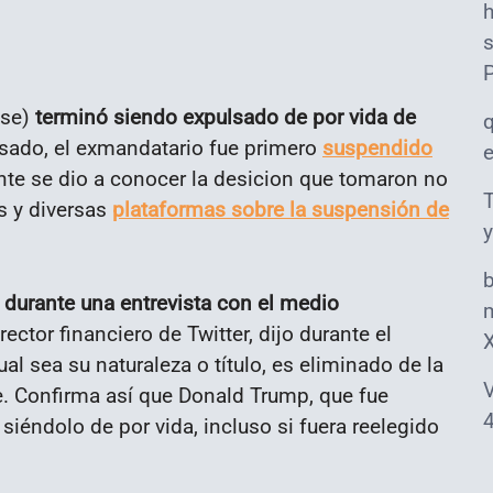
o
s
nse)
terminó siendo expulsado de por vida de
asado, el exmandatario fue primero
suspendido
te se dio a conocer la desicion que tomaron no
T
s y diversas
plataformas sobre la suspensión de
y
a durante una entrevista con el medio
m
rector financiero de Twitter, dijo durante el
al sea su naturaleza o título, es eliminado de la
V
e. Confirma así que Donald Trump, que fue
4
 siéndolo de por vida, incluso si fuera reelegido