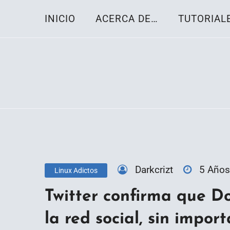
Skip
INICIO
ACERCA DE…
TUTORIAL
to
content
Toda la información sobre el sistema oper
Linux-OS.net
Darkcrizt
5 Años
Linux Adictos
Twitter confirma que D
la red social, sin import