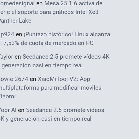
homedesignai
en
Mesa 25.1.6 activa de
erie el soporte para gráficos Intel Xe3
Panther Lake
qp924
en
¡Puntazo histórico! Linux alcanza
el 7,53% de cuota de mercado en PC
aylor
en
Seedance 2.5 promete vídeos 4K
 generación casi en tiempo real
bowie 2674
en
XiaoMiTool V2: App
ultiplataforma para modificar móviles
Xiaomi
oor AI
en
Seedance 2.5 promete vídeos
K y generación casi en tiempo real