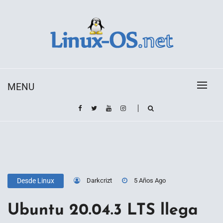
Skip
to
content
Toda la información sobre el sistema operativo
Linux-OS.net
Linux
MENU
Darkcrizt
5 Años Ago
Desde Linux
Ubuntu 20.04.3 LTS llega