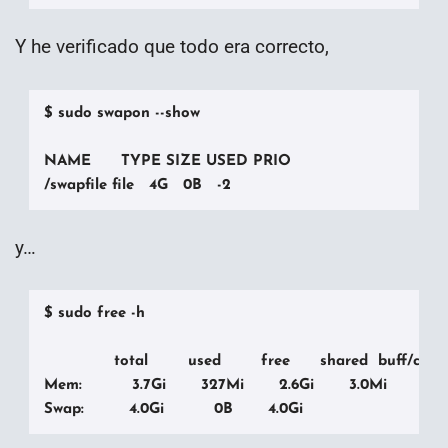
Y he verificado que todo era correcto,
$ sudo swapon --show

NAME      TYPE SIZE USED PRIO

/swapfile file   4G   0B   -2
y…
$ sudo free -h

              total        used        free      shared  buff/cach
Mem:          3.7Gi       327Mi       2.6Gi       3.0Mi       800
Swap:         4.0Gi          0B       4.0Gi