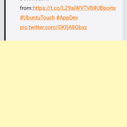
from:
https://t.co/L29aiWVTV8
#UBports
#UbuntuTouch
#AppDev
pic.twitter.com/OKfjA8Gbxz