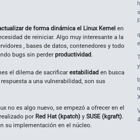
s
ctualizar de forma dinámica el Linux Kernel
en
cesidad de reiniciar. Algo muy interesante a la
ervidores , bases de datos, contenedores y todo
iendo bugs sin perder
productividad
.
T
y
es el dilema de sacrificar
estabilidad
en busca
r respuesta a una vulnerabilidad, son sus
m
nux no es algo nuevo, se empezó a ofrecer en el
V
realizado por
Red Hat (kpatch)
y
SUSE (kgraft)
.
4
 su implementación en el núcleo.