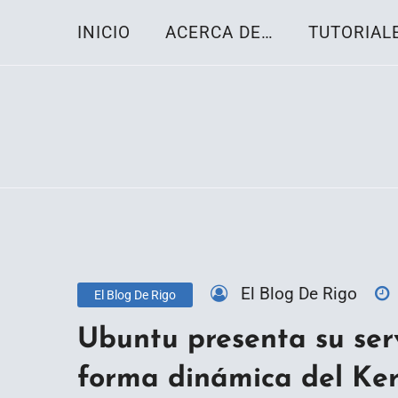
Skip
INICIO
ACERCA DE…
TUTORIAL
to
content
Toda la información sobre el sistema oper
Linux-OS.net
El Blog De Rigo
El Blog De Rigo
Ubuntu presenta su serv
forma dinámica del Ker