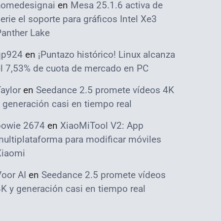
homedesignai
en
Mesa 25.1.6 activa de
erie el soporte para gráficos Intel Xe3
Panther Lake
qp924
en
¡Puntazo histórico! Linux alcanza
el 7,53% de cuota de mercado en PC
aylor
en
Seedance 2.5 promete vídeos 4K
 generación casi en tiempo real
bowie 2674
en
XiaoMiTool V2: App
ultiplataforma para modificar móviles
Xiaomi
oor AI
en
Seedance 2.5 promete vídeos
K y generación casi en tiempo real