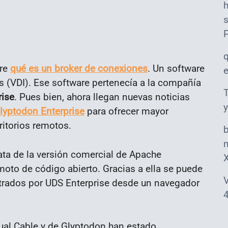
s
bre
qué es un broker de conexiones
. Un software
os (VDI). Ese software pertenecía a la compañía
T
rise
. Pues bien, ahora llegan nuevas noticias
y
lyptodon Enterprise
para ofrecer mayor
ritorios remotos.
m
rata de la versión comercial de Apache
oto de código abierto. Gracias a ella se puede
V
strados por UDS Enterprise desde un navegador
4
tual Cable y de Glyptodon han estado