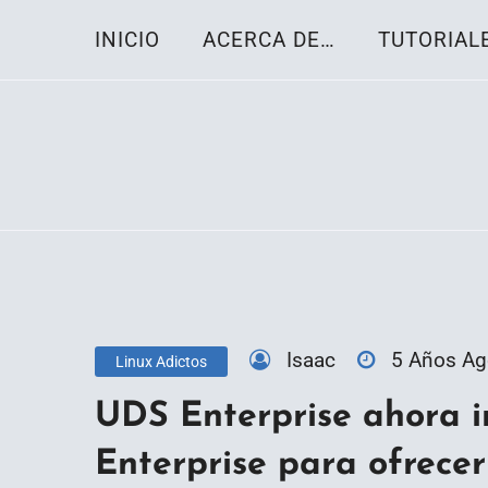
Skip
INICIO
ACERCA DE…
TUTORIAL
to
content
Toda la información sobre el sistema oper
Linux-OS.net
Isaac
5 Años A
Linux Adictos
UDS Enterprise ahora 
Enterprise para ofrecer