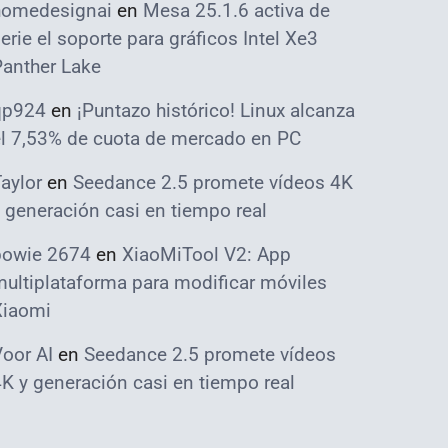
homedesignai
en
Mesa 25.1.6 activa de
erie el soporte para gráficos Intel Xe3
Panther Lake
qp924
en
¡Puntazo histórico! Linux alcanza
el 7,53% de cuota de mercado en PC
aylor
en
Seedance 2.5 promete vídeos 4K
 generación casi en tiempo real
bowie 2674
en
XiaoMiTool V2: App
ultiplataforma para modificar móviles
Xiaomi
oor AI
en
Seedance 2.5 promete vídeos
K y generación casi en tiempo real