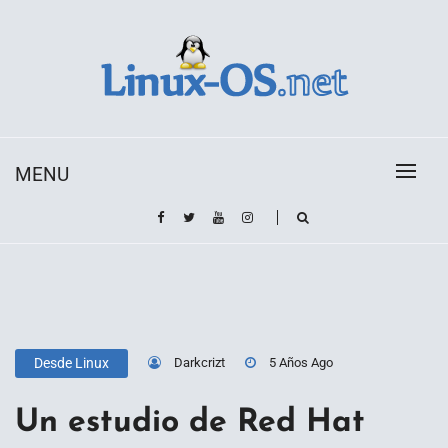
Skip
to
content
Toda la información sobre el sistema operativo
Linux-OS.net
Linux
MENU
Darkcrizt
5 Años Ago
Desde Linux
Un estudio de Red Hat