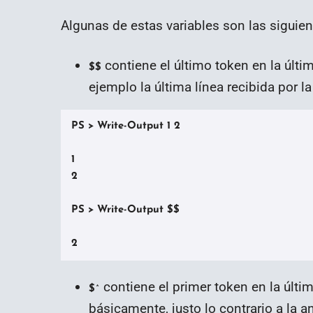
Algunas de estas variables son las siguien
contiene el último token en la últim
$$
ejemplo la última línea recibida por l
PS > Write-Output 1 2

1

2

PS > Write-Output $$

2
contiene el primer token en la última
$^
básicamente, justo lo contrario a la a