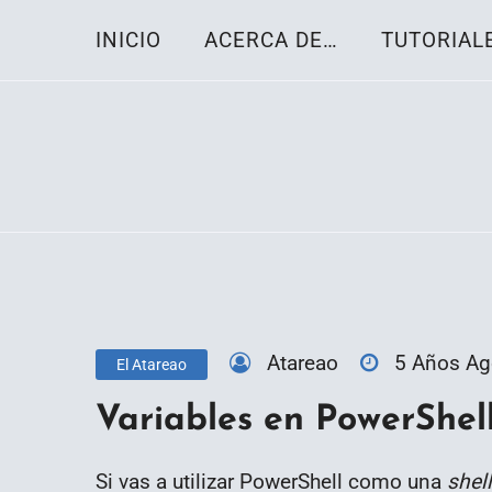
Skip
INICIO
ACERCA DE…
TUTORIAL
to
content
Toda la información sobre el sistema oper
Linux-OS.net
Atareao
5 Años A
El Atareao
Variables en PowerShel
Si vas a utilizar PowerShell como una
shell