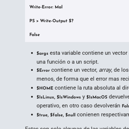
Write-Error: Mal

PS > Write-Output $?

False
esta variable contiene un vector
$args
una función o a un script.
contiene un vector,
array
, de lo
$Error
menos, de forma que el error mas rec
contiene la ruta absoluta al dir
$HOME
,
y
devuelv
$IsLinux
$IsWindows
$IsMacOS
operativo, en otro caso devolverán
Fal
,
,
conienen respectiv
$true
$false
$null
Estas son solo algunas de las variables d