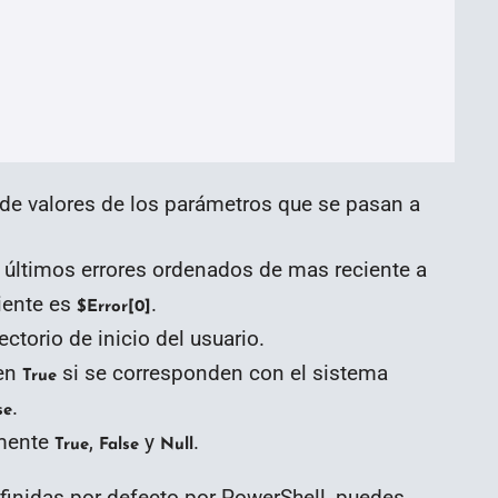
 de valores de los parámetros que se pasan a
s últimos errores ordenados de mas reciente a
iente es
.
$Error[0]
ectorio de inicio del usuario.
en
si se corresponden con el sistema
True
.
se
amente
,
y
.
True
False
Null
efinidas por defecto por PowerShell, puedes