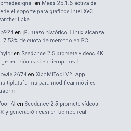
homedesignai
en
Mesa 25.1.6 activa de
erie el soporte para gráficos Intel Xe3
Panther Lake
qp924
en
¡Puntazo histórico! Linux alcanza
el 7,53% de cuota de mercado en PC
aylor
en
Seedance 2.5 promete vídeos 4K
 generación casi en tiempo real
bowie 2674
en
XiaoMiTool V2: App
ultiplataforma para modificar móviles
Xiaomi
oor AI
en
Seedance 2.5 promete vídeos
K y generación casi en tiempo real