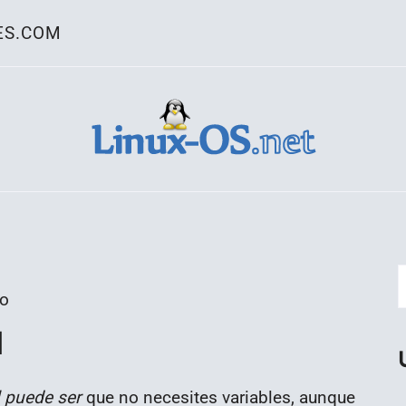
ES.COM
ativo Linux
go
l
puede ser
que no necesites variables, aunque