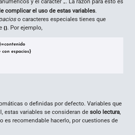
fanuméricos y el carácter
. La razón para esto es
_
e complicar el uso de estas variables
.
pacios
o caracteres especiales tienes que
re
. Por ejemplo,
{}
}=contenido

con espacios}

tomáticas o definidas por defecto. Variables que
, estas variables se consideran de
solo lectura
,
 no es recomendable hacerlo, por cuestiones de