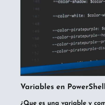
Variables en PowerShel
¿Que es una variable y com