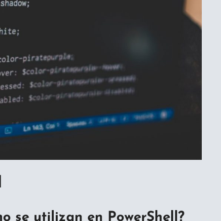
l
o se utilizan en PowerShell?