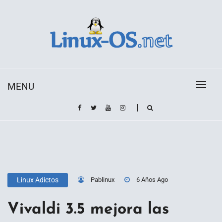
Skip
to
content
Toda la información sobre el sistema operativo
Linux-OS.net
Linux
MENU
Pablinux
6 Años Ago
Linux Adictos
Vivaldi 3.5 mejora las