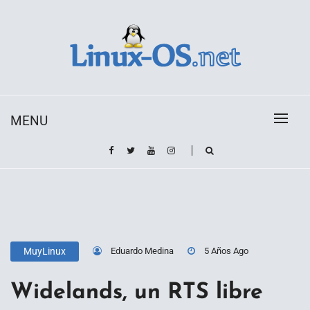
Skip
to
content
Toda la información sobre el sistema operativo
Linux-OS.net
Linux
MENU
Eduardo Medina
5 Años Ago
MuyLinux
Widelands, un RTS libre