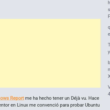
s
T
y
m
V
4
ows Report
me ha hecho tener un Déjà vu. Hace
ntor en Linux me convenció para probar Ubuntu