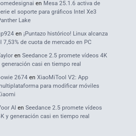
homedesignai
en
Mesa 25.1.6 activa de
erie el soporte para gráficos Intel Xe3
Panther Lake
qp924
en
¡Puntazo histórico! Linux alcanza
el 7,53% de cuota de mercado en PC
aylor
en
Seedance 2.5 promete vídeos 4K
 generación casi en tiempo real
bowie 2674
en
XiaoMiTool V2: App
ultiplataforma para modificar móviles
Xiaomi
oor AI
en
Seedance 2.5 promete vídeos
K y generación casi en tiempo real