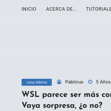
Skip
INICIO
ACERCA DE…
TUTORIAL
to
content
Toda la información sobre el sistema oper
Linux-OS.net
Pablinux
5 Años
Linux Adictos
WSL parece ser más con
Vaya sorpresa, ¿o no?