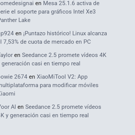
homedesignai
en
Mesa 25.1.6 activa de
erie el soporte para gráficos Intel Xe3
Panther Lake
qp924
en
¡Puntazo histórico! Linux alcanza
el 7,53% de cuota de mercado en PC
aylor
en
Seedance 2.5 promete vídeos 4K
 generación casi en tiempo real
bowie 2674
en
XiaoMiTool V2: App
ultiplataforma para modificar móviles
Xiaomi
oor AI
en
Seedance 2.5 promete vídeos
K y generación casi en tiempo real