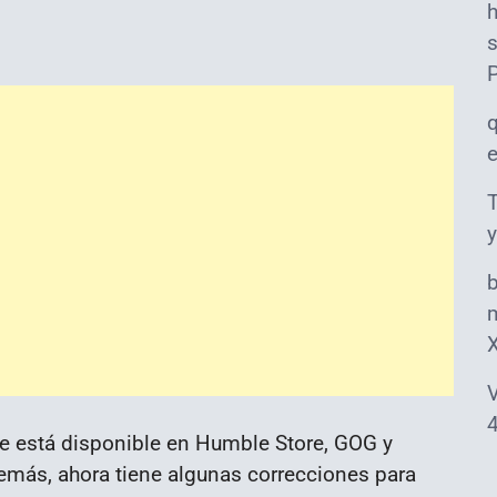
s
T
y
m
V
4
e está disponible en Humble Store, GOG y
emás, ahora tiene algunas correcciones para