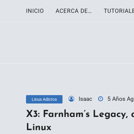
Skip
INICIO
ACERCA DE…
TUTORIAL
to
content
Toda la información sobre el sistema oper
Linux-OS.net
Isaac
5 Años A
Linux Adictos
X3: Farnham’s Legacy, 
Linux