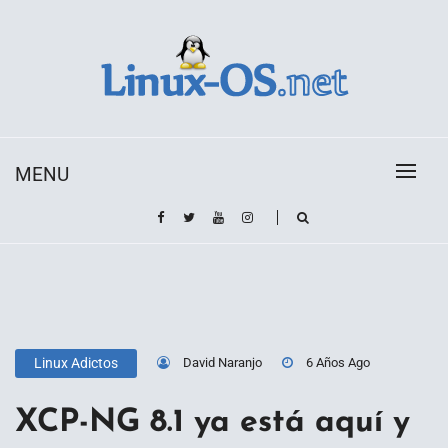
Skip
to
content
Toda la información sobre el sistema operativo
Linux-OS.net
Linux
MENU
David Naranjo
6 Años Ago
Linux Adictos
XCP-NG 8.1 ya está aquí y