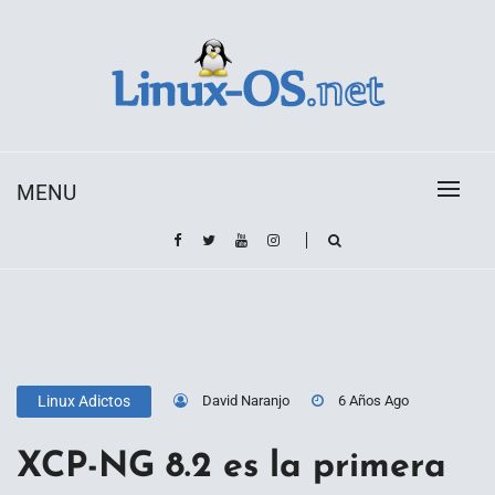
Skip
to
content
Toda la información sobre el sistema operativo
Linux-OS.net
Linux
MENU
David Naranjo
6 Años Ago
Linux Adictos
XCP-NG 8.2 es la primera