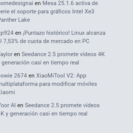
homedesignai
en
Mesa 25.1.6 activa de
erie el soporte para gráficos Intel Xe3
Panther Lake
qp924
en
¡Puntazo histórico! Linux alcanza
el 7,53% de cuota de mercado en PC
aylor
en
Seedance 2.5 promete vídeos 4K
 generación casi en tiempo real
bowie 2674
en
XiaoMiTool V2: App
ultiplataforma para modificar móviles
Xiaomi
oor AI
en
Seedance 2.5 promete vídeos
K y generación casi en tiempo real