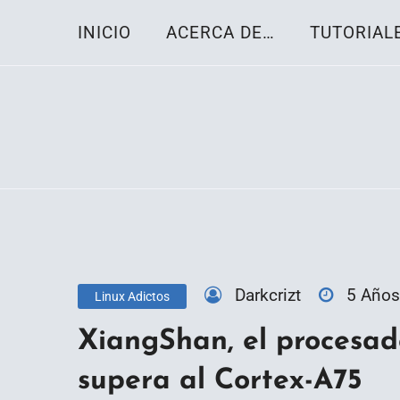
Skip
INICIO
ACERCA DE…
TUTORIAL
to
content
Toda la información sobre el sistema oper
Linux-OS.net
Darkcrizt
5 Años
Linux Adictos
XiangShan, el procesad
supera al Cortex-A75