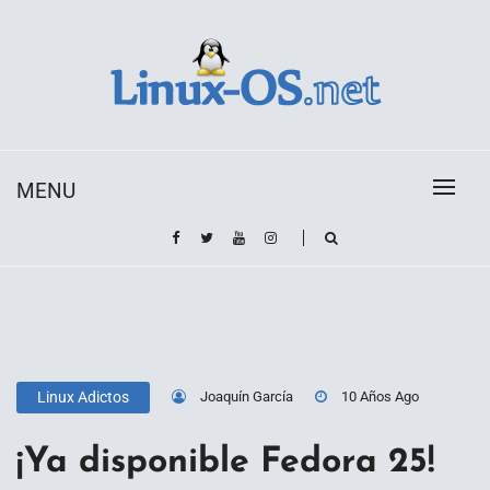
Skip
to
content
Toda la información sobre el sistema operativo
Linux-OS.net
Linux
MENU
Joaquín García
10 Años Ago
Linux Adictos
¡Ya disponible Fedora 25!