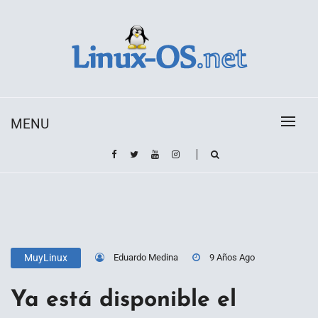
Skip
to
content
Toda la información sobre el sistema operativo
Linux-OS.net
Linux
MENU
Eduardo Medina
9 Años Ago
MuyLinux
Ya está disponible el