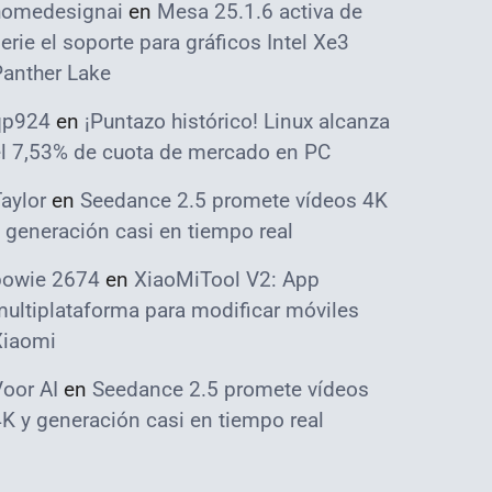
homedesignai
en
Mesa 25.1.6 activa de
erie el soporte para gráficos Intel Xe3
Panther Lake
qp924
en
¡Puntazo histórico! Linux alcanza
el 7,53% de cuota de mercado en PC
aylor
en
Seedance 2.5 promete vídeos 4K
 generación casi en tiempo real
bowie 2674
en
XiaoMiTool V2: App
ultiplataforma para modificar móviles
Xiaomi
oor AI
en
Seedance 2.5 promete vídeos
K y generación casi en tiempo real