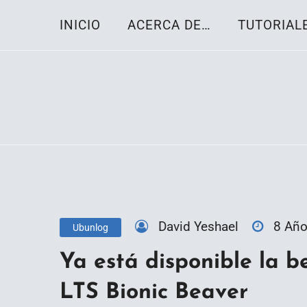
Skip
INICIO
ACERCA DE…
TUTORIAL
to
content
Toda la información sobre el sistema oper
Linux-OS.net
David Yeshael
8 Añ
Ubunlog
Ya está disponible la b
LTS Bionic Beaver