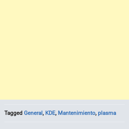
Tagged
General
,
KDE
,
Mantenimiento
,
plasma