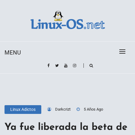
Skip
to
content
Toda la información sobre el sistema operativo
Linux-OS.net
Linux
MENU
Darkcrizt
5 Años Ago
Linux Adictos
Ya fue liberada la beta de