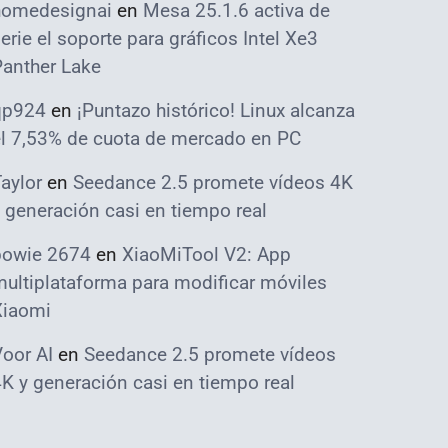
homedesignai
en
Mesa 25.1.6 activa de
erie el soporte para gráficos Intel Xe3
Panther Lake
qp924
en
¡Puntazo histórico! Linux alcanza
el 7,53% de cuota de mercado en PC
aylor
en
Seedance 2.5 promete vídeos 4K
 generación casi en tiempo real
bowie 2674
en
XiaoMiTool V2: App
ultiplataforma para modificar móviles
Xiaomi
oor AI
en
Seedance 2.5 promete vídeos
K y generación casi en tiempo real