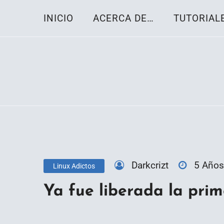
Skip
INICIO
ACERCA DE…
TUTORIAL
to
content
Toda la información sobre el sistema oper
Linux-OS.net
Darkcrizt
5 Años
Linux Adictos
Ya fue liberada la prim