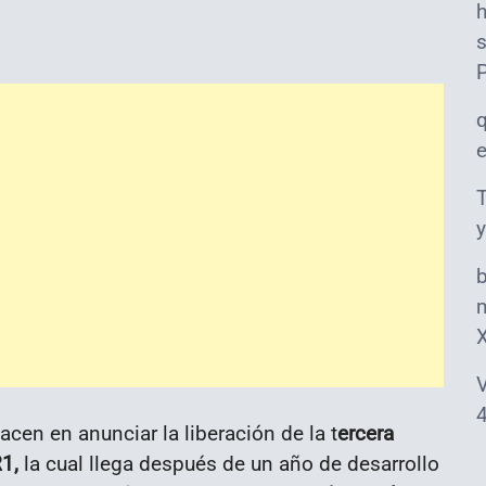
s
T
y
m
V
4
cen en anunciar la liberación de la t
ercera
1,
la cual llega después de un año de desarrollo