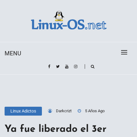
Skip
to
content
Toda la información sobre el sistema operativo
Linux-OS.net
Linux
MENU
Darkcrizt
5 Años Ago
Linux Adictos
Ya fue liberado el 3er