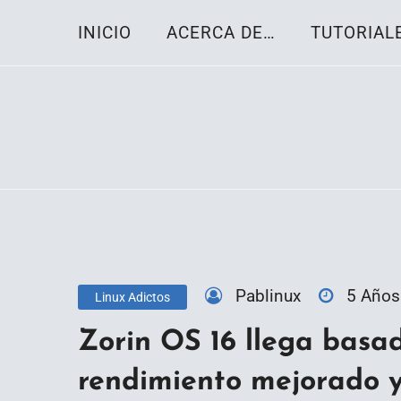
Skip
INICIO
ACERCA DE…
TUTORIAL
to
content
Toda la información sobre el sistema oper
Linux-OS.net
Pablinux
5 Años
Linux Adictos
Zorin OS 16 llega basa
rendimiento mejorado 