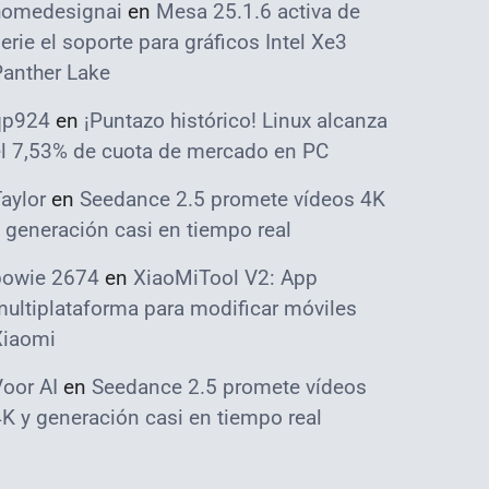
homedesignai
en
Mesa 25.1.6 activa de
erie el soporte para gráficos Intel Xe3
Panther Lake
qp924
en
¡Puntazo histórico! Linux alcanza
el 7,53% de cuota de mercado en PC
aylor
en
Seedance 2.5 promete vídeos 4K
 generación casi en tiempo real
bowie 2674
en
XiaoMiTool V2: App
ultiplataforma para modificar móviles
Xiaomi
oor AI
en
Seedance 2.5 promete vídeos
K y generación casi en tiempo real