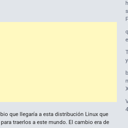
s
T
y
m
V
4
io que llegaría a esta distribución Linux que
 para traerlos a este mundo. El cambio era de