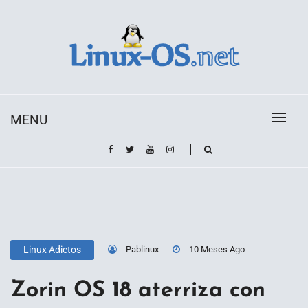
Skip
to
content
Toda la información sobre el sistema operativo
Linux-OS.net
Linux
MENU
Pablinux
10 Meses Ago
Linux Adictos
Zorin OS 18 aterriza con