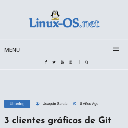
Skip
to
content
Toda la información sobre el sistema operativo
Linux-OS.net
Linux
MENU
Joaquín García
8 Años Ago
Ubunlog
3 clientes gráficos de Git