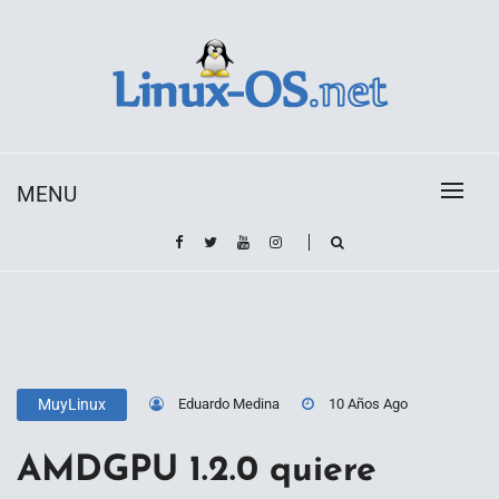
Skip
to
content
Toda la información sobre el sistema operativo
Linux-OS.net
Linux
MENU
Eduardo Medina
10 Años Ago
MuyLinux
AMDGPU 1.2.0 quiere