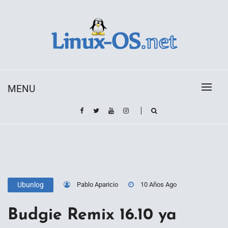
Skip
to
content
Toda la información sobre el sistema operativo
Linux-OS.net
Linux
MENU
Pablo Aparicio
10 Años Ago
Ubunlog
Budgie Remix 16.10 ya