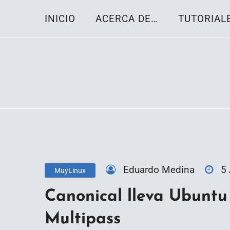
Skip
INICIO
ACERCA DE…
TUTORIAL
to
content
Toda la información sobre el sistema oper
Linux-OS.net
Eduardo Medina
5
MuyLinux
Canonical lleva Ubuntu
Multipass