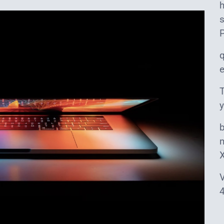
s
T
y
m
V
4