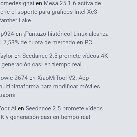
homedesignai
en
Mesa 25.1.6 activa de
erie el soporte para gráficos Intel Xe3
Panther Lake
qp924
en
¡Puntazo histórico! Linux alcanza
el 7,53% de cuota de mercado en PC
aylor
en
Seedance 2.5 promete vídeos 4K
 generación casi en tiempo real
bowie 2674
en
XiaoMiTool V2: App
ultiplataforma para modificar móviles
Xiaomi
oor AI
en
Seedance 2.5 promete vídeos
K y generación casi en tiempo real