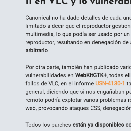
11 en VLC y 16 vulnera
Canonical no ha dado detalles de cada uno
limitado a decir que el reproductor gesti
multimedia, lo que podía ser usado por un
reproductor, resultando en denegación de 
arbitrario
.
Por otra parte, también han publicado vari
vulnerabilidades en
WebKitGTK+
, todas e
fallos de VLC, en el informe
USN-4130-1
ta
general, diciendo que si nos engañaban pa
remoto podría explotar varios problemas 
web, provocando ataques CSS, denegación d
Todos los parches
están ya disponibles c