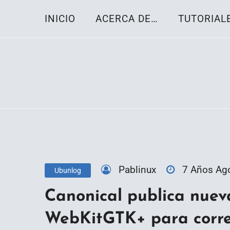
Skip
INICIO
ACERCA DE…
TUTORIAL
to
content
Toda la información sobre el sistema oper
Linux-OS.net
Pablinux
7 Años Ag
Ubunlog
Canonical publica nuev
WebKitGTK+ para corre