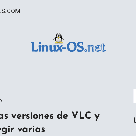
ES.COM
ativo Linux
o
as versiones de VLC y
gir varias