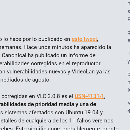
s
o lo hace por lo publicado en
este tweet
,
semanas. Hace unos minutos ha aparecido la
T
, Canonical ha publicado un informe de
y
erabilidades corregidas en el reproductor
n vulnerabilidades nuevas y VideoLan ya las
 mediados de agosto.
m
 corregidas en VLC 3.0.8 es el
USN-4131-1
,
V
rabilidades de prioridad media y una de
4
os sistemas afectados son Ubuntu 19.04 y
etalles de cualquiera de los 11 fallos veremos
ches. Esto significa que, probablemente, pronto