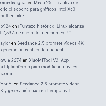
homedesignai
en
Mesa 25.1.6 activa de
erie el soporte para gráficos Intel Xe3
Panther Lake
qp924
en
¡Puntazo histórico! Linux alcanza
el 7,53% de cuota de mercado en PC
aylor
en
Seedance 2.5 promete vídeos 4K
 generación casi en tiempo real
bowie 2674
en
XiaoMiTool V2: App
ultiplataforma para modificar móviles
Xiaomi
oor AI
en
Seedance 2.5 promete vídeos
K y generación casi en tiempo real