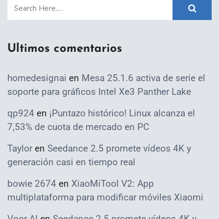
Ultimos comentarios
homedesignai
en
Mesa 25.1.6 activa de serie el
soporte para gráficos Intel Xe3 Panther Lake
qp924
en
¡Puntazo histórico! Linux alcanza el
7,53% de cuota de mercado en PC
Taylor
en
Seedance 2.5 promete vídeos 4K y
generación casi en tiempo real
bowie 2674
en
XiaoMiTool V2: App
multiplataforma para modificar móviles Xiaomi
Voor AI
en
Seedance 2.5 promete vídeos 4K y