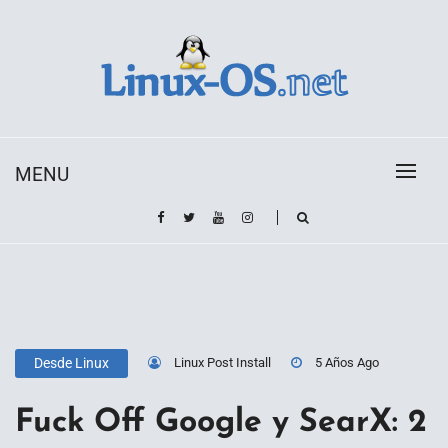
Skip
to
content
Toda la información sobre el sistema operativo
Linux-OS.net
Linux
MENU
Linux Post Install
5 Años Ago
Desde Linux
Fuck Off Google y SearX: 2