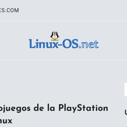
ES.COM
ativo Linux
o
eojuegos de la PlayStation
nux