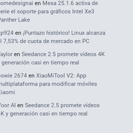
homedesignai
en
Mesa 25.1.6 activa de
erie el soporte para gráficos Intel Xe3
Panther Lake
qp924
en
¡Puntazo histórico! Linux alcanza
el 7,53% de cuota de mercado en PC
aylor
en
Seedance 2.5 promete vídeos 4K
 generación casi en tiempo real
bowie 2674
en
XiaoMiTool V2: App
ultiplataforma para modificar móviles
Xiaomi
oor AI
en
Seedance 2.5 promete vídeos
K y generación casi en tiempo real