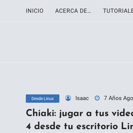
Skip
INICIO
ACERCA DE…
TUTORIAL
to
content
Toda la información sobre el sistema oper
Linux-OS.net
Isaac
7 Años Ag
Desde Linux
Chiaki: jugar a tus vid
4 desde tu escritorio Li