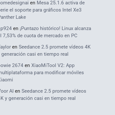
homedesignai
en
Mesa 25.1.6 activa de
erie el soporte para gráficos Intel Xe3
Panther Lake
qp924
en
¡Puntazo histórico! Linux alcanza
el 7,53% de cuota de mercado en PC
aylor
en
Seedance 2.5 promete vídeos 4K
 generación casi en tiempo real
bowie 2674
en
XiaoMiTool V2: App
ultiplataforma para modificar móviles
Xiaomi
oor AI
en
Seedance 2.5 promete vídeos
K y generación casi en tiempo real