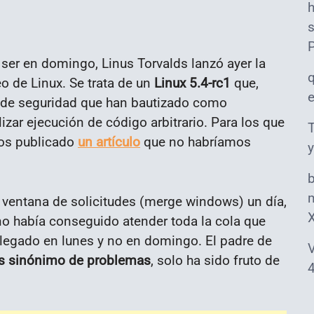
s
e ser en domingo, Linus Torvalds lanzó ayer la
o de Linux. Se trata de un
Linux 5.4-rc1
que,
o de seguridad que han bautizado como
lizar ejecución de código arbitrario. Para los que
T
os publicado
un artículo
que no habríamos
y
m
a ventana de solicitudes (merge windows) un día,
o había conseguido atender toda la cola que
 llegado en lunes y no en domingo. El padre de
V
 es sinónimo de problemas
, solo ha sido fruto de
4