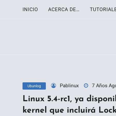
Skip
INICIO
ACERCA DE…
TUTORIAL
to
content
Toda la información sobre el sistema oper
Linux-OS.net
Pablinux
7 Años Ag
Ubunlog
Linux 5.4-rc1, ya dispon
kernel que incluirá Lo