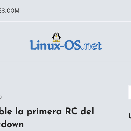
ES.COM
ativo Linux
o
ible la primera RC del
ckdown