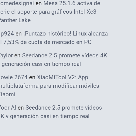
homedesignai
en
Mesa 25.1.6 activa de
erie el soporte para gráficos Intel Xe3
Panther Lake
qp924
en
¡Puntazo histórico! Linux alcanza
el 7,53% de cuota de mercado en PC
aylor
en
Seedance 2.5 promete vídeos 4K
 generación casi en tiempo real
bowie 2674
en
XiaoMiTool V2: App
ultiplataforma para modificar móviles
Xiaomi
oor AI
en
Seedance 2.5 promete vídeos
K y generación casi en tiempo real