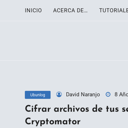
Skip
INICIO
ACERCA DE…
TUTORIAL
to
content
Toda la información sobre el sistema oper
Linux-OS.net
David Naranjo
8 Añ
Ubunlog
Cifrar archivos de tus s
Cryptomator