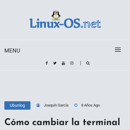
Skip
to
content
Toda la información sobre el sistema operativo
Linux-OS.net
Linux
MENU
Joaquín García
8 Años Ago
Ubunlog
Cómo cambiar la terminal