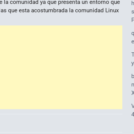
de la comunidad ya que presenta un entorno que
a las que esta acostumbrada la comunidad Linux
s
T
y
m
V
4