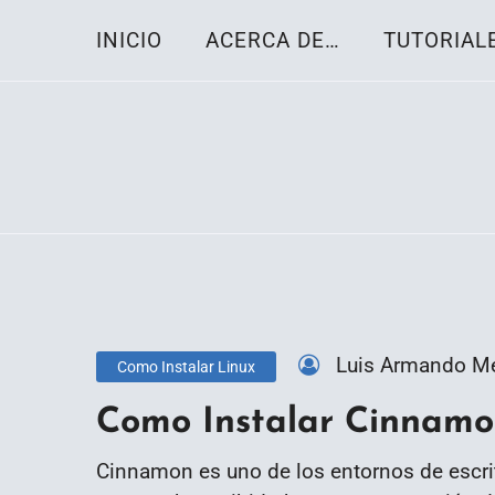
Skip
INICIO
ACERCA DE…
TUTORIAL
to
content
Toda la información sobre el sistema oper
Linux-OS.net
Luis Armando M
Como Instalar Linux
Como Instalar Cinnamo
Cinnamon es uno de los entornos de escrit