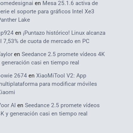
homedesignai
en
Mesa 25.1.6 activa de
erie el soporte para gráficos Intel Xe3
Panther Lake
qp924
en
¡Puntazo histórico! Linux alcanza
el 7,53% de cuota de mercado en PC
aylor
en
Seedance 2.5 promete vídeos 4K
 generación casi en tiempo real
bowie 2674
en
XiaoMiTool V2: App
ultiplataforma para modificar móviles
Xiaomi
oor AI
en
Seedance 2.5 promete vídeos
K y generación casi en tiempo real