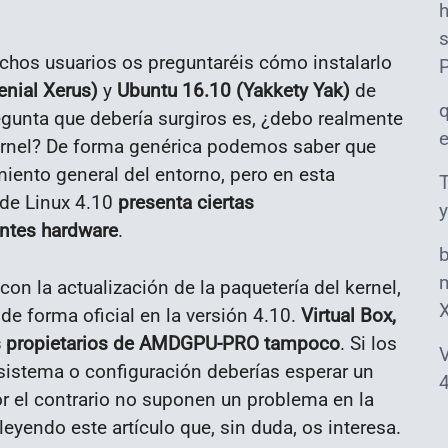
s
hos usuarios os preguntaréis cómo instalarlo
enial Xerus)
y
Ubuntu 16.10 (Yakkety Yak)
de
egunta que debería surgiros es, ¿debo realmente
 kernel? De forma genérica podemos saber que
iento general del entorno, pero en esta
T
 de Linux 4.10
presenta ciertas
y
ntes hardware
.
m
on la actualización de la paquetería del kernel,
de forma oficial en la versión 4.10.
Virtual Box,
ers propietarios de AMDGPU-PRO tampoco
. Si los
V
sistema o configuración deberías esperar un
4
or el contrario no suponen un problema en la
eyendo este artículo que, sin duda, os interesa.