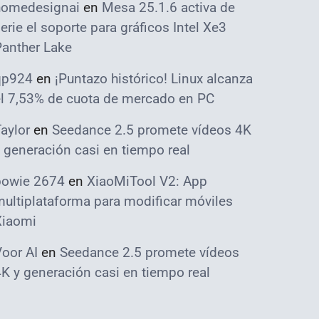
homedesignai
en
Mesa 25.1.6 activa de
erie el soporte para gráficos Intel Xe3
Panther Lake
qp924
en
¡Puntazo histórico! Linux alcanza
el 7,53% de cuota de mercado en PC
aylor
en
Seedance 2.5 promete vídeos 4K
 generación casi en tiempo real
bowie 2674
en
XiaoMiTool V2: App
ultiplataforma para modificar móviles
Xiaomi
oor AI
en
Seedance 2.5 promete vídeos
K y generación casi en tiempo real