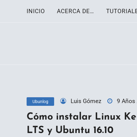
Skip
INICIO
ACERCA DE…
TUTORIAL
to
content
Toda la información sobre el sistema oper
Linux-OS.net
Luis Gómez
9 Años
Ubunlog
Cómo instalar Linux Ker
LTS y Ubuntu 16.10