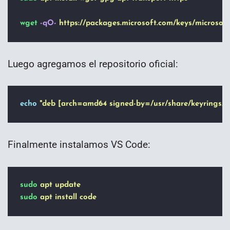
wget
-qO-
https://packages.microsoft.com/keys/microsoft
Luego agregamos el repositorio oficial:
echo
"
deb [arch=amd64 signed-by=/usr/share/keyrings/pa
Finalmente instalamos VS Code:
sudo
apt
update
sudo
apt
install
code