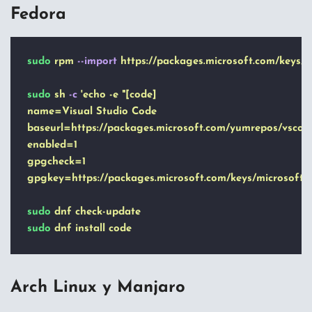
Fedora
sudo
rpm
--import
https://packages.microsoft.com/keys/m
sudo
sh
-c
'
echo -e "[code]
name=Visual Studio Code
baseurl=https://packages.microsoft.com/yumrepos/vscod
enabled=1
gpgcheck=1
gpgkey=https://packages.microsoft.com/keys/microsoft.as
sudo
dnf
check-update
sudo
dnf
install
code
Arch Linux y Manjaro