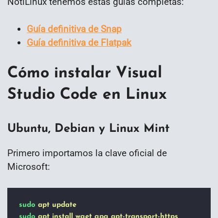
NotiLinux tenemos estas guías completas:
Guía definitiva de Snap
Guía definitiva de Flatpak
Cómo instalar Visual
Studio Code en Linux
Ubuntu, Debian y Linux Mint
Primero importamos la clave oficial de
Microsoft:
sudo
apt
update
sudo
apt
install
wget
gpg
apt-transport-https