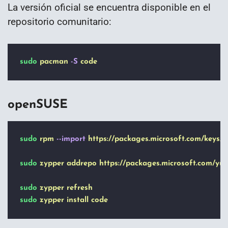
La versión oficial se encuentra disponible en el
repositorio comunitario:
sudo
pacman
-S
code
openSUSE
sudo
rpm
--import
https://packages.microsoft.com/keys/m
sudo
zypper
addrepo
https://packages.microsoft.com/yu
sudo
zypper
refresh
sudo
zypper
install
code