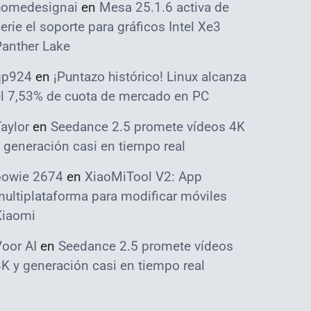
homedesignai
en
Mesa 25.1.6 activa de
erie el soporte para gráficos Intel Xe3
Panther Lake
qp924
en
¡Puntazo histórico! Linux alcanza
el 7,53% de cuota de mercado en PC
aylor
en
Seedance 2.5 promete vídeos 4K
 generación casi en tiempo real
bowie 2674
en
XiaoMiTool V2: App
ultiplataforma para modificar móviles
Xiaomi
oor AI
en
Seedance 2.5 promete vídeos
K y generación casi en tiempo real