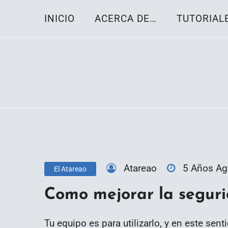
Skip
INICIO
ACERCA DE…
TUTORIAL
to
content
Toda la información sobre el sistema oper
Linux-OS.net
Atareao
5 Años A
El Atareao
Como mejorar la seguri
Tu equipo es para utilizarlo, y en este se