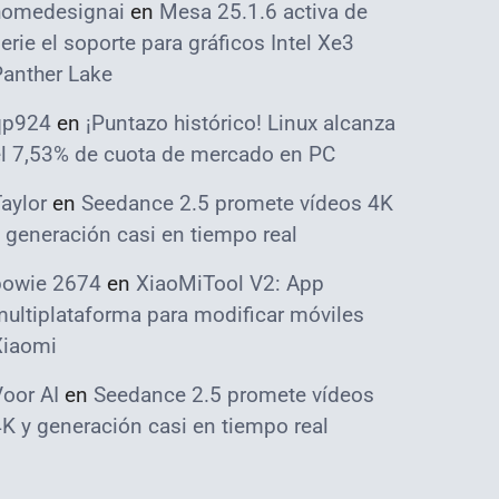
homedesignai
en
Mesa 25.1.6 activa de
erie el soporte para gráficos Intel Xe3
Panther Lake
qp924
en
¡Puntazo histórico! Linux alcanza
el 7,53% de cuota de mercado en PC
aylor
en
Seedance 2.5 promete vídeos 4K
 generación casi en tiempo real
bowie 2674
en
XiaoMiTool V2: App
ultiplataforma para modificar móviles
Xiaomi
oor AI
en
Seedance 2.5 promete vídeos
K y generación casi en tiempo real