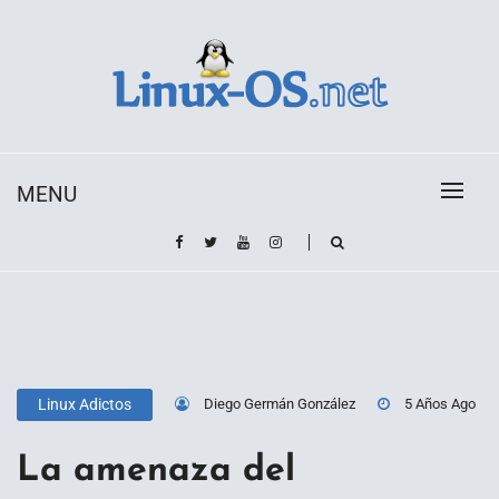
Skip
to
content
Toda la información sobre el sistema operativo
Linux-OS.net
Linux
MENU
Diego Germán González
5 Años Ago
Linux Adictos
La amenaza del