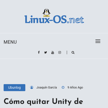
Skip
to
content
Toda la información sobre el sistema operativo
Linux-OS.net
Linux
MENU
Joaquín García
9 Años Ago
Ubunlog
Cómo quitar Unity de