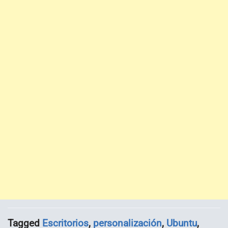
Tagged
Escritorios
,
personalización
,
Ubuntu
,