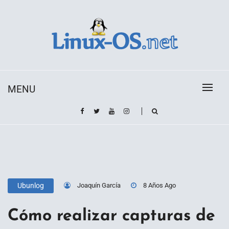
Skip
to
content
Toda la información sobre el sistema operativo
Linux-OS.net
Linux
MENU
Joaquín García
8 Años Ago
Ubunlog
Cómo realizar capturas de