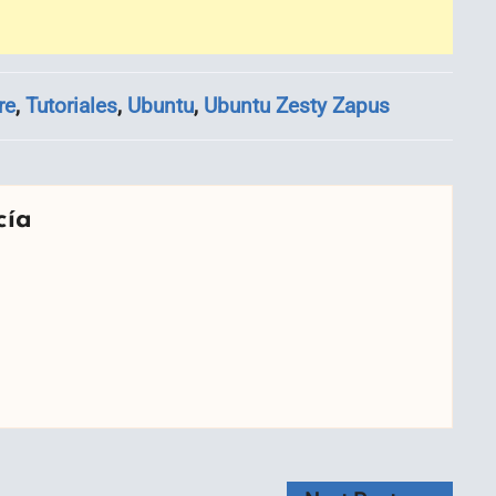
re
,
Tutoriales
,
Ubuntu
,
Ubuntu Zesty Zapus
cía