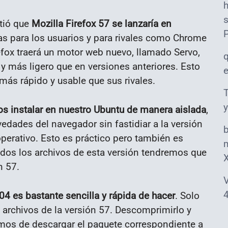
s
tió que
Mozilla Firefox 57 se lanzaría en
as para los usuarios y para rivales como Chrome
efox traerá un motor web nuevo, llamado Servo,
y más ligero que en versiones anteriores. Esto
más rápido y usable que sus rivales.
T
y
 instalar en nuestro Ubuntu de manera aislada
,
dades del navegador sin fastidiar a la versión
perativo. Esto es práctico pero también es
m
odos los archivos de esta versión tendremos que
n 57.
V
4
04 es bastante sencilla y rápida de hacer
. Solo
archivos de la versión 57. Descomprimirlo y
emos de descargar el paquete correspondiente a