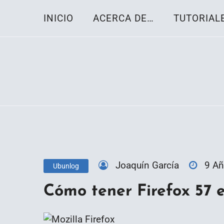
Skip
INICIO
ACERCA DE…
TUTORIAL
to
content
Toda la información sobre el sistema oper
Linux-OS.net
Joaquín García
9 A
Ubunlog
Cómo tener Firefox 57 