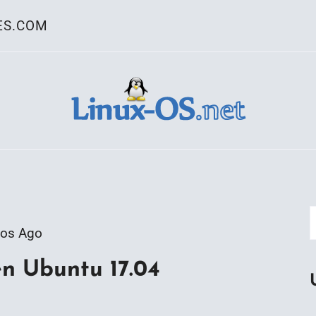
ES.COM
ativo Linux
ños Ago
en Ubuntu 17.04