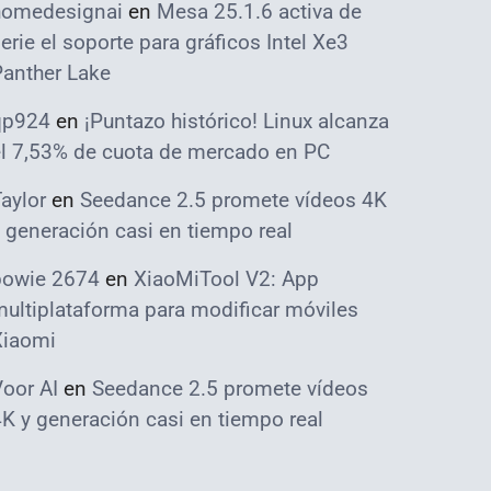
homedesignai
en
Mesa 25.1.6 activa de
erie el soporte para gráficos Intel Xe3
Panther Lake
qp924
en
¡Puntazo histórico! Linux alcanza
el 7,53% de cuota de mercado en PC
aylor
en
Seedance 2.5 promete vídeos 4K
 generación casi en tiempo real
bowie 2674
en
XiaoMiTool V2: App
ultiplataforma para modificar móviles
Xiaomi
oor AI
en
Seedance 2.5 promete vídeos
K y generación casi en tiempo real